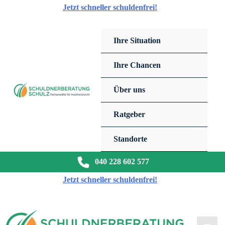
Zum
Jetzt schneller schuldenfrei!
Inhalt
springen
Ihre Situation
Ihre Chancen
Über uns
Ratgeber
Standorte
040 228 602 577
Jetzt schneller schuldenfrei!