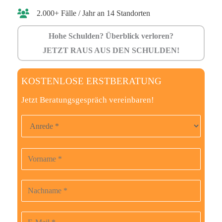
2.000+ Fälle / Jahr an 14 Standorten
Hohe Schulden? Überblick verloren?
JETZT RAUS AUS DEN SCHULDEN!
KOSTENLOSE ERSTBERATUNG
Jetzt Beratungsgespräch vereinbaren!
Anrede
Vorname
B
i
t
Nachname
t
e
E-Mail-Adresse
l