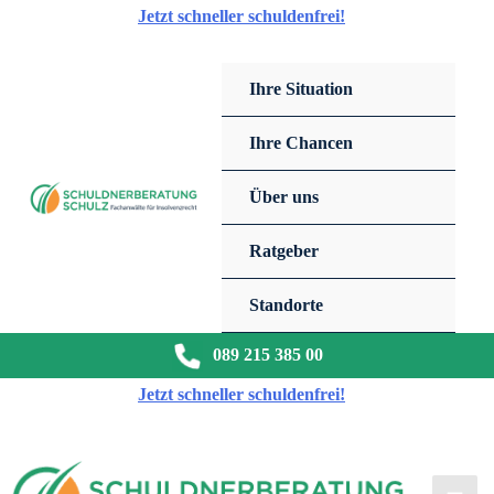
Zum
Jetzt schneller schuldenfrei!
Inhalt
springen
Ihre Situation
Ihre Chancen
Über uns
Ratgeber
Standorte
089 215 385 00
Jetzt schneller schuldenfrei!