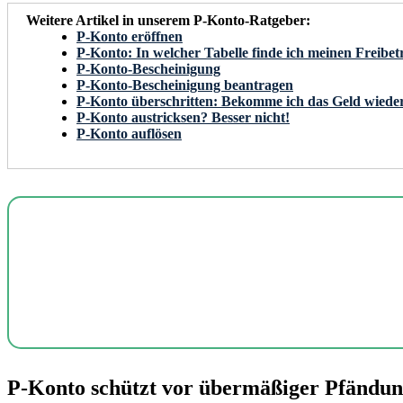
Weitere Artikel in unserem P-Konto-Ratgeber:
P-Konto eröffnen
P-Konto: In welcher Tabelle finde ich meinen Freibet
P-Konto-Bescheinigung
P-Konto-Bescheinigung beantragen
P-Konto überschritten: Bekomme ich das Geld wiede
P-Konto austricksen? Besser nicht!
P-Konto auflösen
P-Konto schützt vor übermäßiger Pfändu