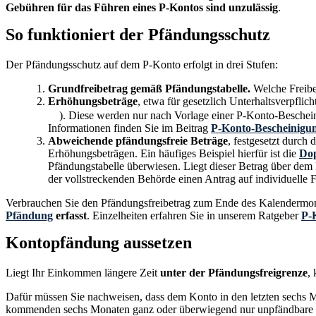
Gebühren für das Führen eines P-Kontos sind unzulässig
.
So funktioniert der Pfändungsschutz
Der Pfändungsschutz auf dem P-Konto erfolgt in drei Stufen:
Grundfreibetrag gemäß Pfändungstabelle.
Welche Freibe
Erhöhungsbeträge
, etwa für gesetzlich Unterhaltsverpfli
). Diese werden nur nach Vorlage einer P-Konto-Beschein
Informationen finden Sie im Beitrag
P-Konto-Bescheinigu
Abweichende pfändungsfreie Beträge
, festgesetzt durch
Erhöhungsbeträgen. Ein häufiges Beispiel hierfür ist die
Do
Pfändungstabelle überwiesen. Liegt dieser Betrag über dem
der vollstreckenden Behörde einen Antrag auf individuelle Fe
Verbrauchen Sie den Pfändungsfreibetrag zum Ende des Kalendermona
Pfändung
erfasst
. Einzelheiten erfahren Sie in unserem Ratgeber
P-
Kontopfändung aussetzen
Liegt Ihr Einkommen längere Zeit
unter der Pfändungsfreigrenze
,
Dafür müssen Sie nachweisen, dass dem Konto in den letzten sechs M
kommenden sechs Monaten ganz oder überwiegend nur unpfändbare B