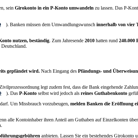
en, sein
Girokonto in ein P-Konto umwandeln
zu lassen. Das P-Kon
O
). Banken müssen dem Umwandlungswunsch
innerhalb von vier
-Konto nutzen, beständig
. Zum Jahresende
2010
hatten rund
240.000 
 Deutschland.
its gepfändet wird.
Nach Eingang des
Pfändungs- und Überweisung
vilprozessordnung legt zudem fest, dass die Bank eingehende Zahlung
O
). Das
P-Konto
selbst wird jedoch als
reines Guthabenkonto
gefüh
 darf. Um Missbrauch vorzubeugen,
melden Banken die Eröffnung ei
nn alle Kontoinhaber ihren Anteil am Guthaben auf Einzelkonten übert
n.
toführungsgebühren
anbieten. Lassen Sie ein bestehendes Girokonto u