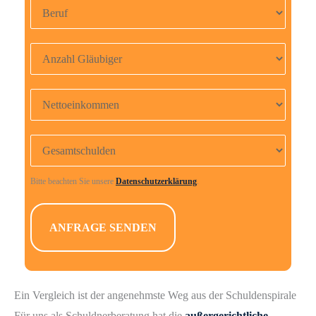
e
d
i
Anzahl Gläubiger
e
s
Nettoeinkommen
e
s
Gesamtschulden
F
e
Bitte beachten Sie unsere
Datenschutzerklärung
.
l
d
l
e
e
r
Ein Vergleich ist der angenehmste Weg aus der Schuldenspirale
.
Für uns als Schuldnerberatung hat die
außergerichtliche