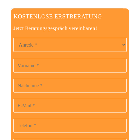
KOSTENLOSE ERSTBERATUNG
Jetzt Beratungsgespräch vereinbaren!
Anrede
Vorname
B
i
t
Nachname
t
e
E-Mail-Adresse
l
a
Telefonnummer
s
s
Beruf