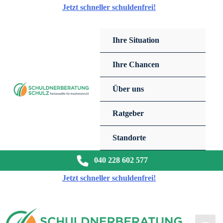
Zum
Jetzt schneller schuldenfrei!
Inhalt
springen
Ihre Situation
Ihre Chancen
Über uns
Ratgeber
Standorte
040 228 602 577
Jetzt schneller schuldenfrei!