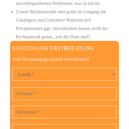
unvorhergesehenen Problemen, was zu tun ist.
Unsere Rechtsanwälte sind geübt im Umgang mit
Gläubigern und Gerichten! Während sich
Privatpersonen ggf. einschüchtern lassen, weiß der
Rechtsanwalt genau „wie der Hase läuft“.
KOSTENLOSE ERSTBERATUNG
Jetzt Beratungsgespräch vereinbaren!
Anrede
Vorname
B
i
t
Nachname
t
e
E-Mail-Adresse