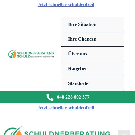
Zum
Jetzt schneller schuldenfrei!
Inhalt
springen
Ihre Situation
Ihre Chancen
Über uns
Ratgeber
Standorte
040 228 602 577
Jetzt schneller schuldenfrei!