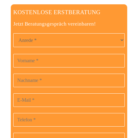
KOSTENLOSE ERSTBERATUNG
Jetzt Beratungsgespräch vereinbaren!
Anrede
Vorname
B
i
t
Nachname
t
e
E-Mail-Adresse
l
a
Telefonnummer
s
s
Beruf
e