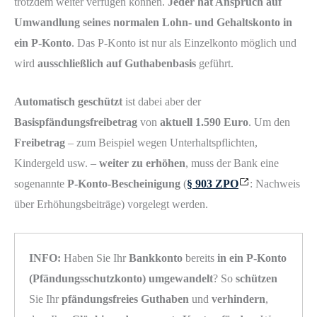
trotzdem weiter verfügen können.
Jeder hat Anspruch auf
Umwandlung seines normalen Lohn- und Gehaltskonto in
ein P-Konto
. Das P-Konto ist nur als Einzelkonto möglich und
wird
ausschließlich auf Guthabenbasis
geführt.
Automatisch geschützt
ist dabei aber der
Basispfändungsfreibetrag
von
aktuell 1.590 Euro
. Um den
Freibetrag
– zum Beispiel wegen Unterhaltspflichten,
Kindergeld usw. –
weiter zu erhöhen
, muss der Bank eine
sogenannte
P-Konto-Bescheinigung
(
§ 903 ZPO
: Nachweis
über Erhöhungsbeiträge) vorgelegt werden.
INFO:
Haben Sie Ihr
Bankkonto
bereits
in ein P-Konto
(Pfändungsschutzkonto) umgewandelt
? So
schützen
Sie Ihr
pfändungsfreies Guthaben
und
verhindern
,