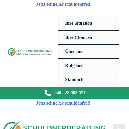
Zum
Jetzt schneller schuldenfrei!
Inhalt
springen
Ihre Situation
Ihre Chancen
Über uns
Ratgeber
Standorte
040 228 602 577
Jetzt schneller schuldenfrei!