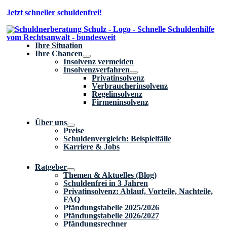
Zum
Jetzt schneller schuldenfrei!
Inhalt
springen
Ihre Situation
Ihre Chancen
Insolvenz vermeiden
Insolvenzverfahren
Privatinsolvenz
Verbraucherinsolvenz
Regelinsolvenz
Firmeninsolvenz
Über uns
Preise
Schuldenvergleich: Beispielfälle
Karriere & Jobs
Ratgeber
Themen & Aktuelles (Blog)
Schuldenfrei in 3 Jahren
Privatinsolvenz: Ablauf, Vorteile, Nachteile,
FAQ
Pfändungstabelle 2025/2026
Pfändungstabelle 2026/2027
Pfändungsrechner