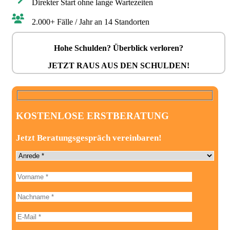
Direkter Start ohne lange Wartezeiten
2.000+ Fälle / Jahr an 14 Standorten
Hohe Schulden? Überblick verloren?
JETZT RAUS AUS DEN SCHULDEN!
KOSTENLOSE ERSTBERATUNG
Jetzt Beratungsgespräch vereinbaren!
Anrede
Vorname
Bitte
lasse
dieses
Nachname
Feld
leer.
E-Mail-Adresse