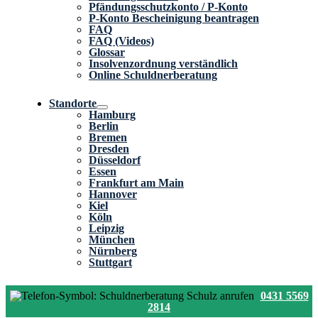
Pfändungsschutzkonto / P-Konto
P-Konto Bescheinigung beantragen
FAQ
FAQ (Videos)
Glossar
Insolvenzordnung verständlich
Online Schuldnerberatung
Standorte
Hamburg
Berlin
Bremen
Dresden
Düsseldorf
Essen
Frankfurt am Main
Hannover
Kiel
Köln
Leipzig
München
Nürnberg
Stuttgart
0431 5569
2814