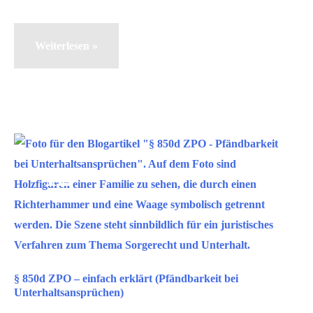
Wie
Weiterlesen »
kann
ich
eine
Privatinsolvenz
vermeiden?
Mai
12
2025
§ 850d ZPO – einfach erklärt (Pfändbarkeit bei
Unterhaltsansprüchen)