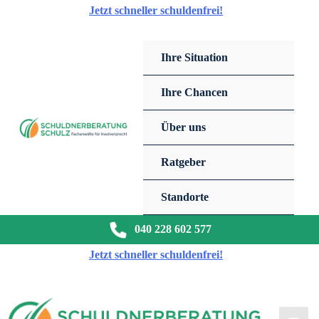
Zum
Jetzt schneller schuldenfrei!
Inhalt
springen
Ihre Situation
Ihre Chancen
Über uns
Ratgeber
Standorte
040 228 602 577
Jetzt schneller schuldenfrei!