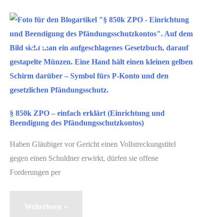
Schulden
des
Aug.
31
Ehepartners
bei
2025
seinem
Tod?
§ 850k ZPO – einfach erklärt (Einrichtung und
Beendigung des Pfändungsschutzkontos)
Haben Gläubiger vor Gericht einen Vollstreckungstitel
gegen einen Schuldner erwirkt, dürfen sie offene
Forderungen per
§
Weiterlesen »