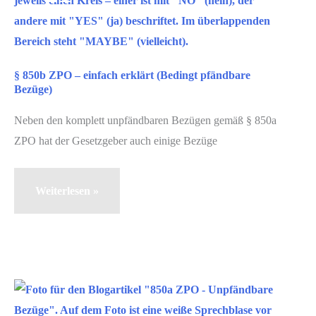
2025
§ 850b ZPO – einfach erklärt (Bedingt pfändbare
Bezüge)
Neben den komplett unpfändbaren Bezügen gemäß § 850a
ZPO hat der Gesetzgeber auch einige Bezüge
§
Weiterlesen »
850b
ZPO
–
einfach
erklärt
März
(Bedingt