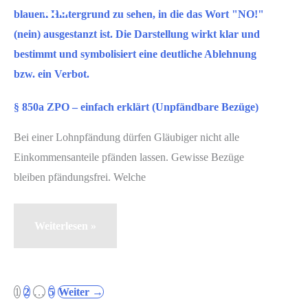
20
pfändbare
2025
Bezüge)
§ 850a ZPO – einfach erklärt (Unpfändbare Bezüge)
Bei einer Lohnpfändung dürfen Gläubiger nicht alle
Einkommensanteile pfänden lassen. Gewisse Bezüge
bleiben pfändungsfrei. Welche
§
Weiterlesen »
850a
ZPO
–
1
2
…
5
Weiter
→
einfach