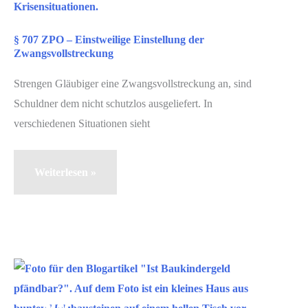
§ 707 ZPO – Einstweilige Einstellung der
Zwangsvollstreckung
Strengen Gläubiger eine Zwangsvollstreckung an, sind
Schuldner dem nicht schutzlos ausgeliefert. In
verschiedenen Situationen sieht
§
Weiterlesen »
707
ZPO
–
Einstweilige
Einstellung
Apr.
30
der