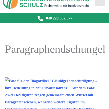
040 228 602 577
Paragraphendschungel
Juli
5
2026