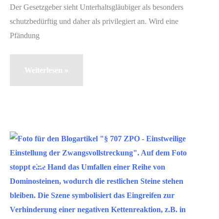
Der Gesetzgeber sieht Unterhaltsgläubiger als besonders
schutzbedürftig und daher als privilegiert an. Wird eine
Pfändung
§
Weiterlesen »
850d
ZPO
–
einfach
erklärt
Mai
5
(Pfändbarkeit
bei
2025
Unterhaltsansprüchen)