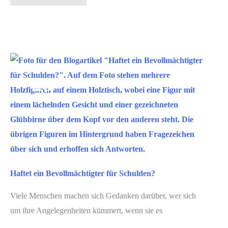
850k
ZPO
–
einfach
erklärt
Mai
26
(Einrichtung
und
2025
Beendigung
des
Pfändungsschutzkontos)
Haftet ein Bevollmächtigter für Schulden?
Viele Menschen machen sich Gedanken darüber, wer sich
um ihre Angelegenheiten kümmert, wenn sie es