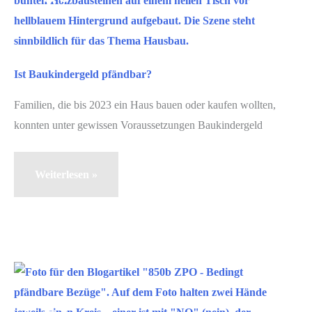
Zwangsvollstreckung
2025
Ist Baukindergeld pfändbar?
Familien, die bis 2023 ein Haus bauen oder kaufen wollten,
konnten unter gewissen Voraussetzungen Baukindergeld
Ist
Weiterlesen »
Baukindergeld
pfändbar?
März
21