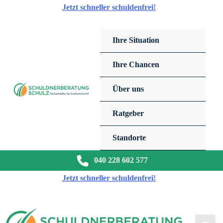
Zum
Jetzt schneller schuldenfrei!
Inhalt
springen
Ihre Situation
Ihre Chancen
Über uns
Ratgeber
Standorte
040 228 602 577
Jetzt schneller schuldenfrei!