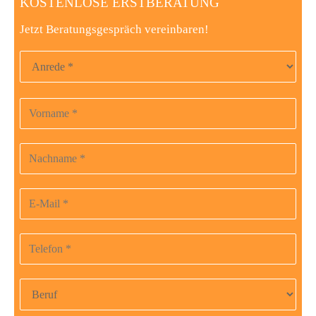
KOSTENLOSE ERSTBERATUNG
Jetzt Beratungsgespräch vereinbaren!
Anrede
Vorname
Bitte
lasse
dieses
Nachname
Feld
leer.
E-Mail-Adresse
Telefonnummer
Beruf