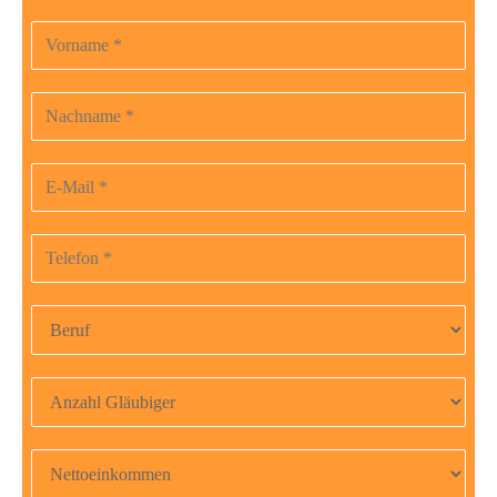
Vorname
Bitte
lasse
dieses
Nachname
Feld
leer.
E-Mail-Adresse
Telefonnummer
Beruf
Anzahl Gläubiger
Nettoeinkommen