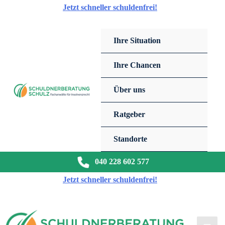
Zum
Jetzt schneller schuldenfrei!
Inhalt
springen
Ihre Situation
Ihre Chancen
Über uns
Ratgeber
Standorte
040 228 602 577
Jetzt schneller schuldenfrei!