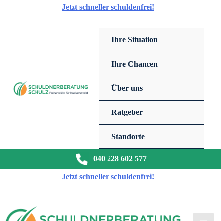
Zum
Jetzt schneller schuldenfrei!
Inhalt
springen
Ihre Situation
Ihre Chancen
Über uns
Ratgeber
Standorte
040 228 602 577
Jetzt schneller schuldenfrei!