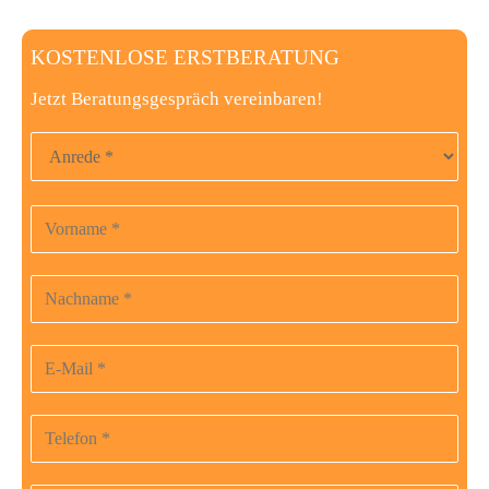
KOSTENLOSE ERSTBERATUNG
Jetzt Beratungsgespräch vereinbaren!
Anrede
Vorname
Bitte
lasse
dieses
Nachname
Feld
leer.
E-Mail-Adresse
Telefonnummer
Beruf