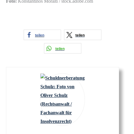
Foto:
Konstantinos Moraiti / stock.adobe.com
teilen
teilen
teilen