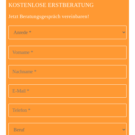
KOSTENLOSE ERSTBERATUNG
Jetzt Beratungsgespräch vereinbaren!
Anrede
Vorname
Bitte
lasse
dieses
Nachname
Feld
leer.
E-Mail-Adresse
Telefonnummer
Beruf