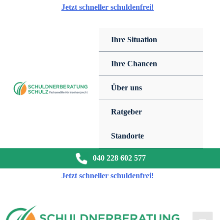
Zum
Jetzt schneller schuldenfrei!
Inhalt
springen
Ihre Situation
Ihre Chancen
Über uns
Ratgeber
Standorte
040 228 602 577
Jetzt schneller schuldenfrei!