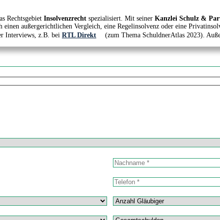
as Rechtsgebiet
Insolvenzrecht
spezialisiert. Mit seiner
Kanzlei Schulz & Par
h einen außergerichtlichen Vergleich, eine Regelinsolvenz oder eine Privatinsol
er Interviews, z.B. bei
RTL Direkt
(zum Thema SchuldnerAtlas 2023). Außerd
Nachname
Telefonnummer
Anzahl Gläubiger
Gesamtschulden