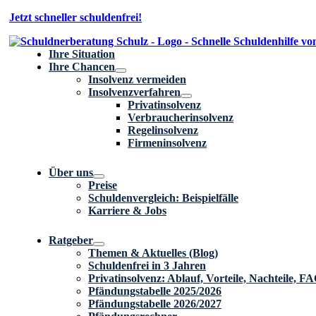
Zum
Jetzt schneller schuldenfrei!
Inhalt
springen
Ihre Situation
Ihre Chancen
Insolvenz vermeiden
Insolvenzverfahren
Privatinsolvenz
Verbraucherinsolvenz
Regelinsolvenz
Firmeninsolvenz
Über uns
Preise
Schuldenvergleich: Beispielfälle
Karriere & Jobs
Ratgeber
Themen & Aktuelles (Blog)
Schuldenfrei in 3 Jahren
Privatinsolvenz: Ablauf, Vorteile, Nachteile, F
Pfändungstabelle 2025/2026
Pfändungstabelle 2026/2027