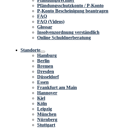
Pfändungsrechner
Pfändungsschutzkonto / P-Konto
P-Konto Bescheinigung beantragen
FAQ
FAQ (Videos)
Glossar
Insolvenzordnung verständlich
Online Schuldnerberatung
Standorte
Hamburg
Berlin
Bremen
Dresden
Düsseldorf
Essen
Frankfurt am Main
Hannover
Kiel
Köln
Leipzig
München
Nürnberg
Stuttgart