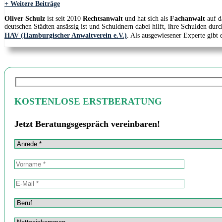
+ Weitere Beiträge
Oliver Schulz
ist seit 2010
Rechtsanwalt
und hat sich als
Fachanwalt
auf d
deutschen Städten ansässig ist und Schuldnern dabei hilft, ihre Schulden durc
HAV (Hamburgischer Anwaltverein e.V.)
. Als ausgewiesener Experte gibt 
KOSTENLOSE ERSTBERATUNG
Jetzt Beratungsgespräch vereinbaren!
Anrede
Vorname
Bitte
lasse
dieses
E-Mail-Adresse
Feld
leer.
Beruf
Nettoeinkommen