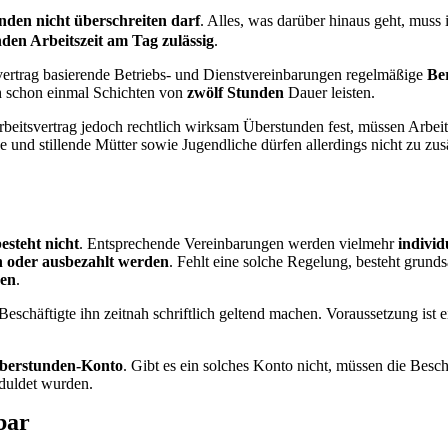
unden nicht überschreiten darf
. Alles, was darüber hinaus geht, muss
den Arbeitszeit am Tag zulässig
.
vertrag basierende Betriebs- und Dienstvereinbarungen regelmäßige
Ber
ch schon einmal Schichten von
zwölf Stunden
Dauer leisten.
rbeitsvertrag jedoch rechtlich wirksam Überstunden fest, müssen Arbeit
nd stillende Mütter sowie Jugendliche dürfen allerdings nicht zu zusä
esteht nicht
. Entsprechende Vereinbarungen werden vielmehr
individ
n oder ausbezahlt werden
. Fehlt eine solche Regelung, besteht grund
sen
.
Beschäftigte ihn zeitnah schriftlich geltend machen. Voraussetzung is
berstunden-Konto
. Gibt es ein solches Konto nicht, müssen die Besch
duldet wurden.
bar