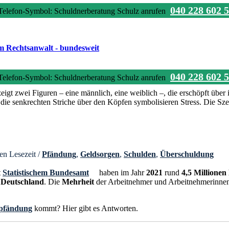
040 228 602 
040 228 602 
en Lesezeit
/
Pfändung
,
Geldsorgen
,
Schulden
,
Überschuldung
t
Statistischem Bundesamt
haben im Jahr
2021
rund
4,5 Millionen
n Deutschland
. Die
Mehrheit
der Arbeitnehmer und Arbeitnehmerinne
pfändung
kommt? Hier gibt es Antworten.