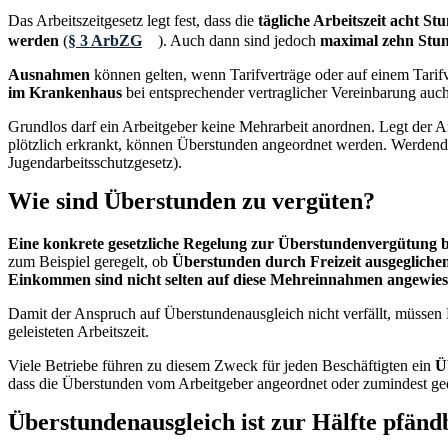
Das Arbeitszeitgesetz legt fest, dass die
tägliche Arbeitszeit acht St
werden
(
§ 3 ArbZG
). Auch dann sind jedoch
maximal zehn Stun
Ausnahmen
können gelten, wenn Tarifverträge oder auf einem Tarif
im Krankenhaus
bei entsprechender vertraglicher Vereinbarung au
Grundlos darf ein Arbeitgeber keine Mehrarbeit anordnen. Legt der A
plötzlich erkrankt, können Überstunden angeordnet werden. Werdende u
Jugendarbeitsschutzgesetz).
Wie sind Überstunden zu vergüten?
Eine konkrete gesetzliche Regelung zur Überstundenvergütung b
zum Beispiel geregelt, ob
Überstunden durch Freizeit ausgegliche
Einkommen sind nicht selten auf diese Mehreinnahmen angewie
Damit der Anspruch auf Überstundenausgleich nicht verfällt, müssen 
geleisteten Arbeitszeit.
Viele Betriebe führen zu diesem Zweck für jeden Beschäftigten ein
Ü
dass die Überstunden vom Arbeitgeber angeordnet oder zumindest ge
Überstundenausgleich ist zur Hälfte pfänd