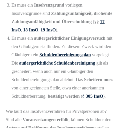
Es muss ein
Insolvenzgrund
vorliegen.
Insolvenzgründe sind
Zahlungsunfähigkeit, drohende
Zahlungsunfähigkeit und Überschuldung
(§§
17
InsO
,
18 InsO
,
19 InsO
).
Es muss ein
außergerichtlicher Einigungsversuch
mit
den Gläubigern stattfinden. Zu diesem Zweck wird den
Gläubigern ein
Schuldenbereinigungsplan
vorgelegt.
Die
außergerichtliche Schuldenbereinigung
gilt als
gescheitert, wenn auch nur ein Gläubiger den
Schuldenbereinigungsplan ablehnt. Das
Scheitern muss
von einer geeigneten Stelle, etwa einer anerkannten
Schuldnerberatung,
bestätigt werden
(
§ 305 InsO
).
Wie läuft das Insolvenzverfahren für Privatpersonen ab?
Sind alle
Voraussetzungen erfüllt
, können Schuldner den
Antrag auf Eröffnung des Insolvenzverfahrens
stellen.