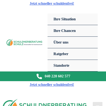
Zum
Jetzt schneller schuldenfrei!
Inhalt
springen
Ihre Situation
Ihre Chancen
Über uns
Ratgeber
Standorte
040 228 602 577
Jetzt schneller schuldenfrei!