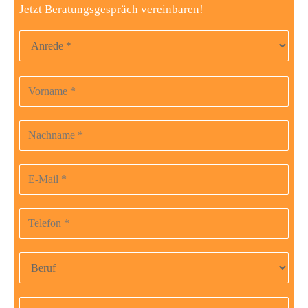
Jetzt Beratungsgespräch vereinbaren!
Anrede
Vorname
Bitte
lasse
dieses
Nachname
Feld
leer.
E-Mail-Adresse
Telefonnummer
Beruf
Anzahl Gläubiger