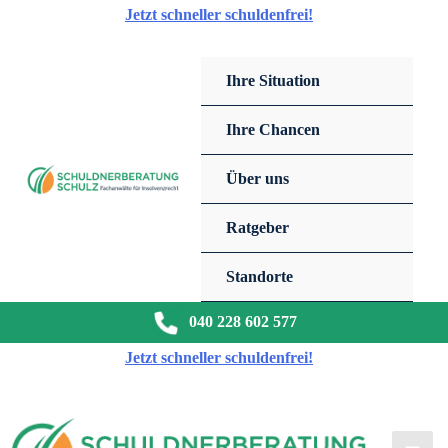
Zum
Jetzt schneller schuldenfrei!
Inhalt
springen
Ihre Situation
Ihre Chancen
Über uns
Ratgeber
Standorte
040 228 602 577
Jetzt schneller schuldenfrei!