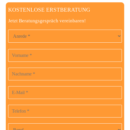
KOSTENLOSE ERSTBERATUNG
Jetzt Beratungsgespräch vereinbaren!
Anrede
Vorname
Bitte
lasse
dieses
Nachname
Feld
leer.
E-Mail-Adresse
Telefonnummer
Beruf