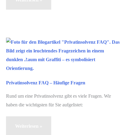
aus
der
Gesundheits-
und
Wirtschaftskrise
Apr.
1
eine
private
2020
Schuldenkrise?
Privatinsolvenz FAQ – Häufige Fragen
Rund um eine Privatinsolvenz gibt es viele Fragen. Wir
haben die wichtigsten für Sie aufgelistet:
Privatinsolvenz
Weiterlesen »
FAQ