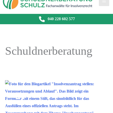
040 228 602 577
Schuldnerberatung
Dez.
21
2021