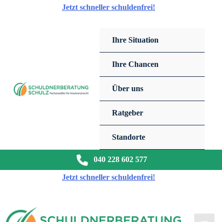
Zum
Jetzt schneller schuldenfrei!
Inhalt
springen
Ihre Situation
Ihre Chancen
Über uns
Ratgeber
Standorte
040 228 602 577
Jetzt schneller schuldenfrei!