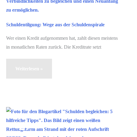
Schuldentilgung: Wege aus der Schuldenspirale
Wer einen Kredit aufgenommen hat, zahlt diesen meistens
in monatlichen Raten zurück. Die Kreditrate setzt
Schuldentilgung:
Weiterlesen »
Wege
aus
der
Schuldenspirale
Juli
27
2021