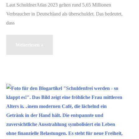
Laut SchuldnerAtlas 2023 gelten rund 5,65 Millionen
Verbraucher in Deutschland als überschuldet. Das bedeutet,
dass
Schulden
Weiterlesen »
abbauen,
Schulden
vermeiden
–
so
Mai
3
klappt’s
2019