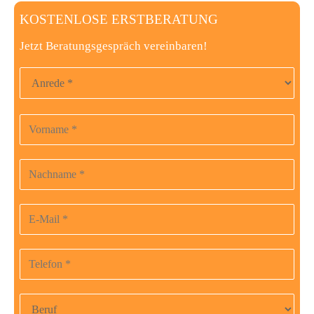
KOSTENLOSE ERSTBERATUNG
Jetzt Beratungsgespräch vereinbaren!
Anrede
Vorname
Bitte
lasse
dieses
Nachname
Feld
leer.
E-Mail-Adresse
Telefonnummer
Beruf