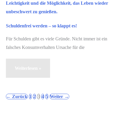
Schuldenfrei werden – so klappt es!
Für Schulden gibt es viele Gründe. Nicht immer ist ein
falsches Konsumverhalten Ursache für die
Schuldenfrei
Weiterlesen »
werden
–
so
←
Zurück
1
2
3
4
5
Weiter
→
klappt
es!