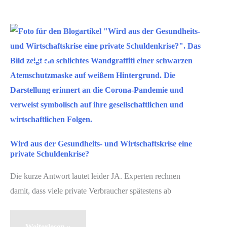
5
hilfreiche
Tipps
Aug.
13
2020
Wird aus der Gesundheits- und Wirtschaftskrise eine
private Schuldenkrise?
Die kurze Antwort lautet leider JA. Experten rechnen
damit, dass viele private Verbraucher spätestens ab
Wird
Weiterlesen »