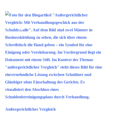
und
Ablauf
Nov.
9
2021
Außergerichtlicher Vergleich