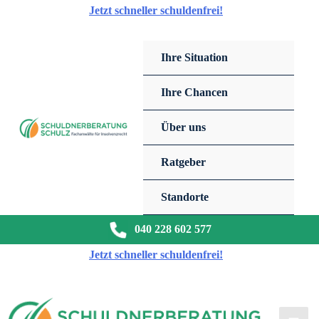
Zum
Jetzt schneller schuldenfrei!
Inhalt
springen
Ihre Situation
Ihre Chancen
Über uns
Ratgeber
Standorte
040 228 602 577
Jetzt schneller schuldenfrei!