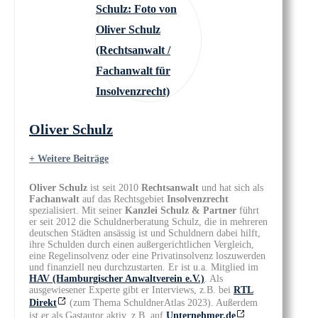
Oliver Schulz
+ Weitere Beiträge
Oliver Schulz
ist seit 2010
Rechtsanwalt
und hat sich als
Fachanwalt
auf das Rechtsgebiet
Insolvenzrecht
spezialisiert. Mit seiner
Kanzlei Schulz & Partner
führt
er seit 2012 die Schuldnerberatung Schulz, die in mehreren
deutschen Städten ansässig ist und Schuldnern dabei hilft,
ihre Schulden durch einen außergerichtlichen Vergleich,
eine Regelinsolvenz oder eine Privatinsolvenz loszuwerden
und finanziell neu durchzustarten. Er ist u.a. Mitglied im
HAV (Hamburgischer Anwaltverein e.V.)
. Als
ausgewiesener Experte gibt er Interviews, z.B. bei
RTL
Direkt
(zum Thema SchuldnerAtlas 2023). Außerdem
ist er als Gastautor aktiv, z.B. auf
Unternehmer.de
.