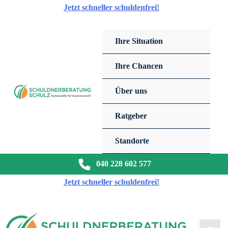
Zum
Jetzt schneller schuldenfrei!
Inhalt
springen
Ihre Situation
Ihre Chancen
Über uns
Ratgeber
Standorte
040 228 602 577
Jetzt schneller schuldenfrei!