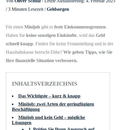
Von
Oliver Schulz
/ Letzte Aktualisierung: 4. Februar 2025
/
3 Minuten Lesezeit
/
Geldsorgen
Für einen
Minijob
gibt es
feste Einkommensgrenzen
.
Haben Sie
keine sonstigen Einkünfte
, wird das
Geld
schnell knapp
. Finden Sie keine Festanstellung und in der
Haushaltskasse herrscht Ebbe?
Wir geben Tipps, wie Sie
Ihre finanzielle Situation verbessern.
INHALTSVERZEICHNIS
Das Wichtigste – kurz & knapp
Minijob: zwei Arten der geringfügigen
Beschäftigung
Minijob und kein Geld – mögliche
Lösungen
1. Prüfen Sie Ihren Anspruch auf