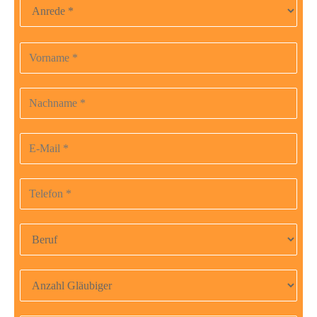
Vorname
Bitte
lasse
dieses
Nachname
Feld
leer.
E-Mail-Adresse
Telefonnummer
Beruf
Anzahl Gläubiger