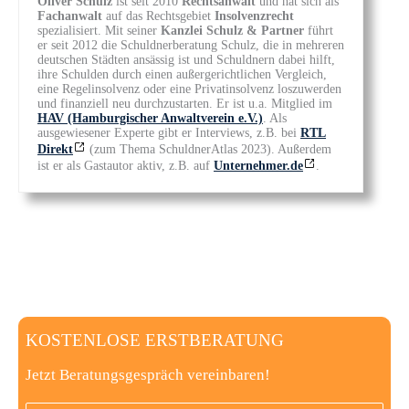
Oliver Schulz
ist seit 2010
Rechtsanwalt
und hat sich als
Fachanwalt
auf das Rechtsgebiet
Insolvenzrecht
spezialisiert. Mit seiner
Kanzlei Schulz & Partner
führt
er seit 2012 die Schuldnerberatung Schulz, die in mehreren
deutschen Städten ansässig ist und Schuldnern dabei hilft,
ihre Schulden durch einen außergerichtlichen Vergleich,
eine Regelinsolvenz oder eine Privatinsolvenz loszuwerden
und finanziell neu durchzustarten. Er ist u.a. Mitglied im
HAV (Hamburgischer Anwaltverein e.V.)
. Als
ausgewiesener Experte gibt er Interviews, z.B. bei
RTL
Direkt
(zum Thema SchuldnerAtlas 2023). Außerdem
ist er als Gastautor aktiv, z.B. auf
Unternehmer.de
.
KOSTENLOSE ERSTBERATUNG
Jetzt Beratungsgespräch vereinbaren!
Anrede