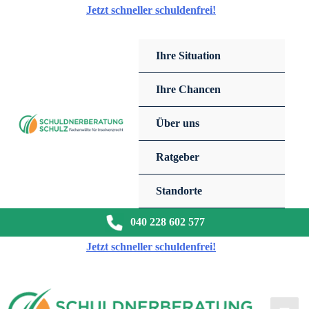
Zum
Jetzt schneller schuldenfrei!
Inhalt
springen
Ihre Situation
Ihre Chancen
Über uns
Ratgeber
Standorte
040 228 602 577
Jetzt schneller schuldenfrei!