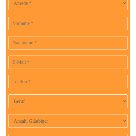
Vorname
Bitte
lasse
dieses
Nachname
Feld
leer.
E-Mail-Adresse
Telefonnummer
Beruf
Anzahl Gläubiger
Nettoeinkommen