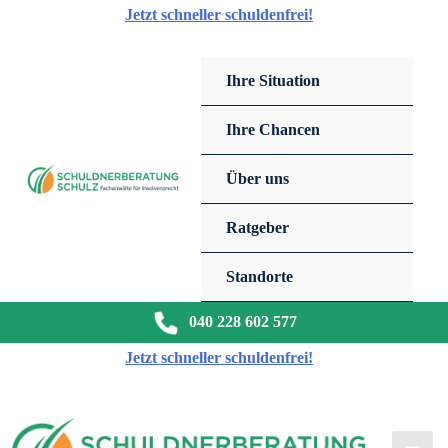
Zum
Jetzt schneller schuldenfrei!
Inhalt
springen
Ihre Situation
Ihre Chancen
Über uns
Ratgeber
Standorte
040 228 602 577
Jetzt schneller schuldenfrei!