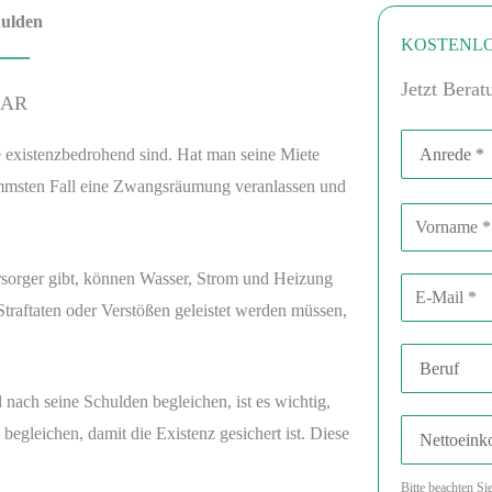
ulden
KOSTENLO
Jetzt Berat
SAR
Anrede
e existenzbedrohend sind. Hat man seine Miete
immsten Fall eine Zwangsräumung veranlassen und
Vorname
B
i
t
E-Mail-Adre
sorger gibt, können Wasser, Strom und Heizung
t
traftaten oder Verstößen geleistet werden müssen,
e
Beruf
l
a
ach seine Schulden begleichen, ist es wichtig,
Nettoeinko
s
egleichen, damit die Existenz gesichert ist. Diese
s
Bitte beachten Si