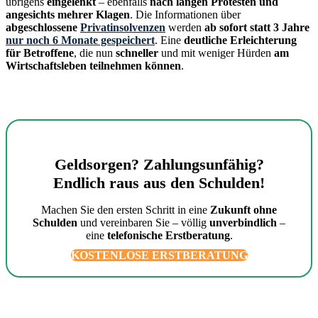
übrigens
eingelenkt
– ebenfalls
nach langen Protesten und
angesichts mehrer Klagen
. Die Informationen über
abgeschlossene
Privatinsolvenzen
werden
ab sofort statt 3 Jahre
nur noch 6 Monate gespeichert
. Eine
deutliche Erleichterung
für Betroffene
, die nun
schneller
und mit weniger Hürden
am
Wirtschaftsleben teilnehmen können
.
Geldsorgen? Zahlungsunfähig?
Endlich raus aus den Schulden!
Machen Sie den ersten Schritt in eine
Zukunft ohne
Schulden
und vereinbaren Sie – völlig
unverbindlich
–
eine
telefonische Erstberatung
.
KOSTENLOSE ERSTBERATUNG