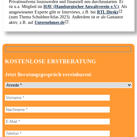
Privatinsolvenz loszuwerden und finanziell neu durchzustarten. Er
ist u.a. Mitglied im
HAV (Hamburgischer Anwaltverein e.V.)
. Als
ausgewiesener Experte gibt er Interviews, z.B. bei
RTL Direkt
(zum Thema SchuldnerAtlas 2023). Außerdem ist er als Gastautor
aktiv, z.B. auf
Unternehmer.de
.
KOSTENLOSE ERSTBERATUNG
Jetzt Beratungsgespräch vereinbaren!
Anrede
Vorname
Bitte
lasse
dieses
Nachname
Feld
leer.
E-Mail-Adresse
Telefonnummer