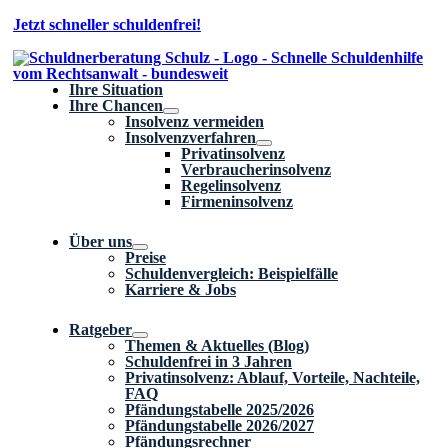
Zum
Jetzt schneller schuldenfrei!
Inhalt
springen
Ihre Situation
Ihre Chancen
Insolvenz vermeiden
Insolvenzverfahren
Privatinsolvenz
Verbraucherinsolvenz
Regelinsolvenz
Firmeninsolvenz
Über uns
Preise
Schuldenvergleich: Beispielfälle
Karriere & Jobs
Ratgeber
Themen & Aktuelles (Blog)
Schuldenfrei in 3 Jahren
Privatinsolvenz: Ablauf, Vorteile, Nachteile,
FAQ
Pfändungstabelle 2025/2026
Pfändungstabelle 2026/2027
Pfändungsrechner