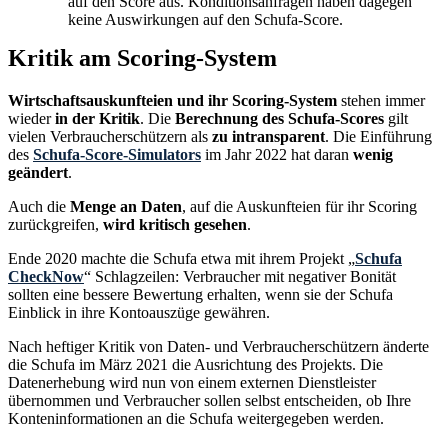
auf den Score aus. Konditionsanfragen haben dagegen
keine Auswirkungen auf den Schufa-Score.
Kritik am Scoring-System
Wirtschaftsauskunfteien und ihr Scoring-System
stehen immer
wieder
in der Kritik
. Die
Berechnung des Schufa-Scores
gilt
vielen Verbraucherschützern als
zu intransparent
. Die Einführung
des
Schufa-Score-Simulators
im Jahr 2022 hat daran
wenig
geändert
.
Auch die
Menge an Daten
, auf die Auskunfteien für ihr Scoring
zurückgreifen,
wird kritisch gesehen
.
Ende 2020 machte die Schufa etwa mit ihrem Projekt „
Schufa
CheckNow
“ Schlagzeilen: Verbraucher mit negativer Bonität
sollten eine bessere Bewertung erhalten, wenn sie der Schufa
Einblick in ihre Kontoauszüge gewähren.
Nach heftiger Kritik von Daten- und Verbraucherschützern änderte
die Schufa im März 2021 die Ausrichtung des Projekts. Die
Datenerhebung wird nun von einem externen Dienstleister
übernommen und Verbraucher sollen selbst entscheiden, ob Ihre
Konteninformationen an die Schufa weitergegeben werden.