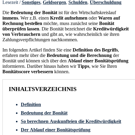
Lesezeit
/
Sonstiges
,
Geldsorgen
,
Schulden
,
Überschuldung
Die
Bedeutung der Bonität
ist für den Wirtschaftskreislauf
immens
. Wer z.B. einen
Kredit aufnehmen
oder
Waren auf
Rechnung bestellen
möchte, muss zunächst seine
Bonität
überprüfen lassen
. Die Bonität bezeichnet die
Kreditwürdigkeit
von Verbrauchern
und gibt an, wie wahrscheinlich sie ihren
Zahlungsverpflichtungen nachkommen.
Im folgenden Artikel finden Sie eine
Definition des Begriffs
,
erfahren mehr über die
Bedeutung und die Berechnung
der
Bonität und können sich über den
Ablauf einer Bonitätsprüfung
informieren. Darüber hinaus haben wir
Tipps
, wie Sie Ihren
Bonitätsscore verbessern
können.
INHALTSVERZEICHNIS
Definition
Bedeutung der Bonität
So berechnen Auskunfteien die Kreditwürdigkeit
Der Ablauf einer Bonitätsprüfung