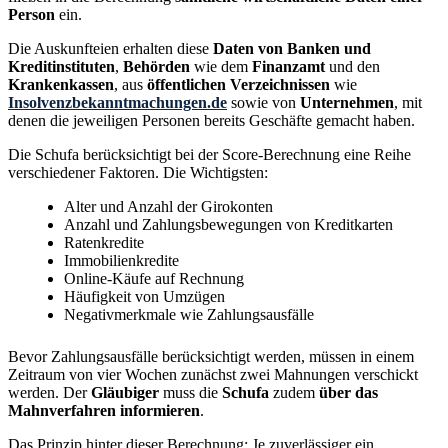
Person
ein.
Die Auskunfteien erhalten diese
Daten von Banken und
Kreditinstituten
,
Behörden
wie dem
Finanzamt
und den
Krankenkassen
, aus
öffentlichen Verzeichnissen
wie
Insolvenzbekanntmachungen.de
sowie von
Unternehmen
, mit
denen die jeweiligen Personen bereits Geschäfte gemacht haben.
Die Schufa berücksichtigt bei der Score-Berechnung eine Reihe
verschiedener Faktoren. Die Wichtigsten:
Alter und Anzahl der Girokonten
Anzahl und Zahlungsbewegungen von Kreditkarten
Ratenkredite
Immobilienkredite
Online-Käufe auf Rechnung
Häufigkeit von Umzügen
Negativmerkmale wie Zahlungsausfälle
Bevor Zahlungsausfälle berücksichtigt werden, müssen in einem
Zeitraum von vier Wochen zunächst zwei Mahnungen verschickt
werden. Der
Gläubiger
muss die
Schufa
zudem
über das
Mahnverfahren informieren
.
Das Prinzip hinter dieser Berechnung: Je zuverlässiger ein