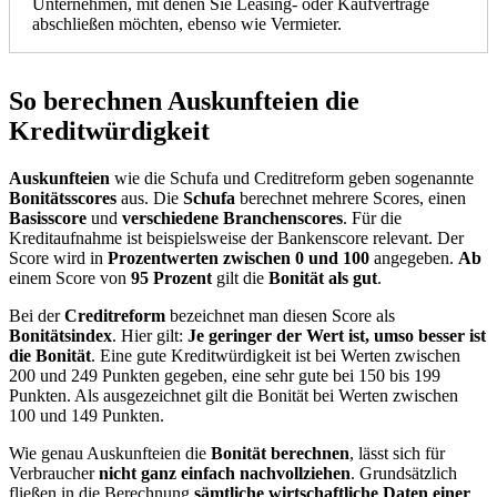
Unternehmen, mit denen Sie Leasing- oder Kaufverträge
abschließen möchten, ebenso wie Vermieter.
So berechnen Auskunfteien die
Kreditwürdigkeit
Auskunfteien
wie die Schufa und Creditreform geben sogenannte
Bonitätsscores
aus. Die
Schufa
berechnet mehrere Scores, einen
Basisscore
und
verschiedene Branchenscores
. Für die
Kreditaufnahme ist beispielsweise der Bankenscore relevant. Der
Score wird in
Prozentwerten zwischen 0 und 100
angegeben.
Ab
einem Score von
95 Prozent
gilt die
Bonität als gut
.
Bei der
Creditreform
bezeichnet man diesen Score als
Bonitätsindex
. Hier gilt:
Je geringer der Wert ist, umso besser ist
die Bonität
. Eine gute Kreditwürdigkeit ist bei Werten zwischen
200 und 249 Punkten gegeben, eine sehr gute bei 150 bis 199
Punkten. Als ausgezeichnet gilt die Bonität bei Werten zwischen
100 und 149 Punkten.
Wie genau Auskunfteien die
Bonität berechnen
, lässt sich für
Verbraucher
nicht ganz einfach nachvollziehen
. Grundsätzlich
fließen in die Berechnung
sämtliche wirtschaftliche Daten einer