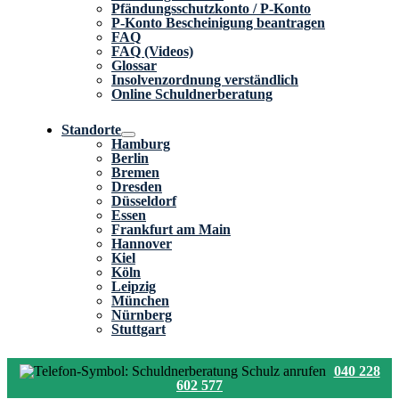
Pfändungsschutzkonto / P-Konto
P-Konto Bescheinigung beantragen
FAQ
FAQ (Videos)
Glossar
Insolvenzordnung verständlich
Online Schuldnerberatung
Standorte
Hamburg
Berlin
Bremen
Dresden
Düsseldorf
Essen
Frankfurt am Main
Hannover
Kiel
Köln
Leipzig
München
Nürnberg
Stuttgart
040 228
602 577