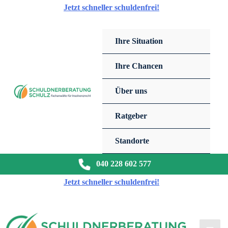
Zum
Jetzt schneller schuldenfrei!
Inhalt
springen
Ihre Situation
Ihre Chancen
Über uns
Ratgeber
Standorte
040 228 602 577
Jetzt schneller schuldenfrei!