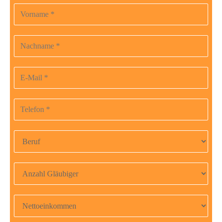
Vorname
Bitte
lasse
dieses
Nachname
Feld
leer.
E-Mail-Adresse
Telefonnummer
Beruf
Anzahl Gläubiger
Nettoeinkommen