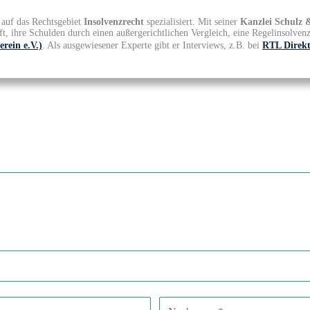
auf das Rechtsgebiet
Insolvenzrecht
spezialisiert. Mit seiner
Kanzlei Schulz 
ft, ihre Schulden durch einen außergerichtlichen Vergleich, eine Regelinsolven
rein e.V.)
. Als ausgewiesener Experte gibt er Interviews, z.B. bei
RTL Direk
Nachname