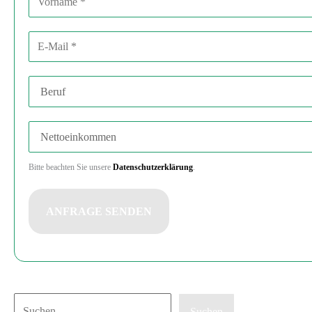
lasse
dieses
E-Mail-Adresse
Feld
leer.
Beruf
Nettoeinkommen
Bitte beachten Sie unsere
Datenschutzerklärung
.
Suchen
Suchen