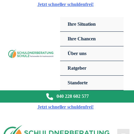
Zum
Jetzt schneller schuldenfrei!
Inhalt
springen
Ihre Situation
Ihre Chancen
Über uns
Ratgeber
Standorte
040 228 602 577
Jetzt schneller schuldenfrei!