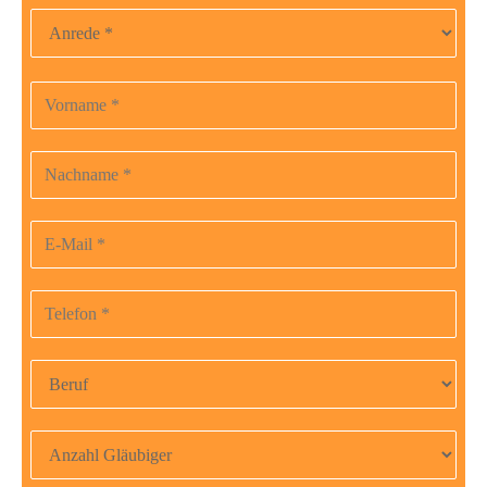
Anrede
Vorname
Bitte
lasse
dieses
Nachname
Feld
leer.
E-Mail-Adresse
Telefonnummer
Beruf
Anzahl Gläubiger