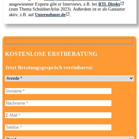
ausgewiesener Experte gibt er Interviews, z.B. bei
RTL Direkt
(zum Thema SchuldnerAtlas 2023). Außerdem ist er als Gastautor
aktiv, z.B. auf
Unternehmer.de
.
KOSTENLOSE ERSTBERATUNG
Jetzt Beratungsgespräch vereinbaren!
Anrede
Vorname
Bitte
lasse
dieses
Nachname
Feld
leer.
E-Mail-Adresse
Telefonnummer
Beruf