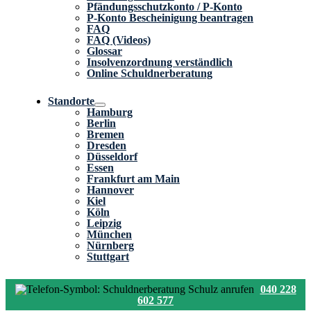
Pfändungsschutzkonto / P-Konto
P-Konto Bescheinigung beantragen
FAQ
FAQ (Videos)
Glossar
Insolvenzordnung verständlich
Online Schuldnerberatung
Standorte
Hamburg
Berlin
Bremen
Dresden
Düsseldorf
Essen
Frankfurt am Main
Hannover
Kiel
Köln
Leipzig
München
Nürnberg
Stuttgart
040 228
602 577