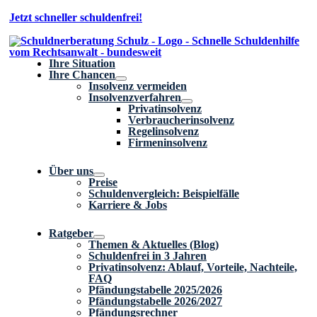
Zum
Jetzt schneller schuldenfrei!
Inhalt
springen
Ihre Situation
Ihre Chancen
Insolvenz vermeiden
Insolvenzverfahren
Privatinsolvenz
Verbraucherinsolvenz
Regelinsolvenz
Firmeninsolvenz
Über uns
Preise
Schuldenvergleich: Beispielfälle
Karriere & Jobs
Ratgeber
Themen & Aktuelles (Blog)
Schuldenfrei in 3 Jahren
Privatinsolvenz: Ablauf, Vorteile, Nachteile,
FAQ
Pfändungstabelle 2025/2026
Pfändungstabelle 2026/2027
Pfändungsrechner