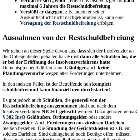
Verhält er sich „wohl“
, erteilt das Insolvenzgericht
nach
maximal 6 Jahren die Restschuldbefreiung
.
Verstößt er dagegen
, z.B. indem er seiner
Auskunftspflicht nicht nachgekommen ist, kann eine
Versagung der Restschuldbefreiung
erfolgen.
Ausnahmen von der Restschuldbefreiung
Wir gehen an dieser Stelle davon aus, dass sich der Insolvenzler an
die Obliegenheiten gehalten hat.
Er ist dann alle Schulden los, die
er bei der Eröffnung des Insolvenzverfahrens hatte
.
Dementsprechend dürfen seine
Gläubiger
auch
keine
Pfändungsversuche
wegen alter Forderungen unternehmen.
In den meisten Fällen ist der Betreffende nun
komplett
schuldenfrei und kann finanziell neu durchstarten!
Es gibt jedoch auch
Schulden
, die
generell von der
Restschuldbefreiung ausgenommen
sind und nach dem
Insolvenzverfahren
NICHT gelöscht
werden. Dazu gehören gemäß
§ 302 InsO
Geldbußen, Ordnungsgelder
oder andere
Zwangsgelder
. Auch
Forderungen aus zinslosen Darlehen
bleiben bestehen. Die
Stundung der Gerichtskosten
ist z.B. ein
solches Darlehen. Sind dahingehend noch Beträge offen, müssen
diese auch nach der Restschuldbefreiung noch gezahlt werden.