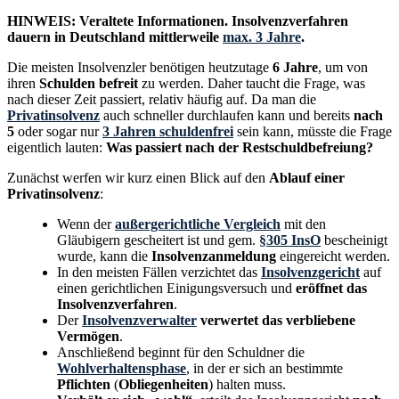
HINWEIS: Veraltete Informationen. Insolvenzverfahren
dauern in Deutschland mittlerweile
max. 3 Jahre
.
Die meisten Insolvenzler benötigen heutzutage
6 Jahre
, um von
ihren
Schulden befreit
zu werden. Daher taucht die Frage, was
nach dieser Zeit passiert, relativ häufig auf. Da man die
Privatinsolvenz
auch schneller durchlaufen kann und bereits
nach
5
oder sogar nur
3 Jahren schuldenfrei
sein kann, müsste die Frage
eigentlich lauten:
Was passiert nach der Restschuldbefreiung?
Zunächst werfen wir kurz einen Blick auf den
Ablauf einer
Privatinsolvenz
:
Wenn der
außergerichtliche Vergleich
mit den
Gläubigern gescheitert ist und gem.
§305 InsO
bescheinigt
wurde, kann die
Insolvenzanmeldung
eingereicht werden.
In den meisten Fällen verzichtet das
Insolvenzgericht
auf
einen gerichtlichen Einigungsversuch und
eröffnet das
Insolvenzverfahren
.
Der
Insolvenzverwalter
verwertet das verbliebene
Vermögen
.
Anschließend beginnt für den Schuldner die
Wohlverhaltensphase
, in der er sich an bestimmte
Pflichten
(
Obliegenheiten
) halten muss.