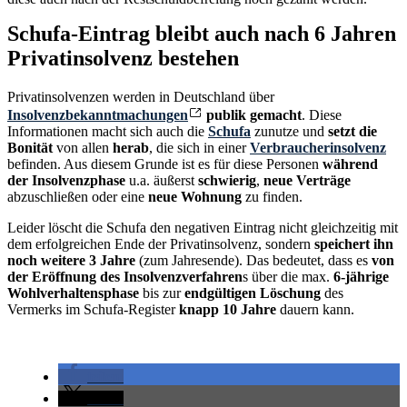
Schufa-Eintrag bleibt auch nach 6 Jahren
Privatinsolvenz bestehen
Privatinsolvenzen werden in Deutschland über
Insolvenzbekanntmachungen
publik gemacht
. Diese
Informationen macht sich auch die
Schufa
zunutze und
setzt die
Bonität
von allen
herab
, die sich in einer
Verbraucherinsolvenz
befinden. Aus diesem Grunde ist es für diese Personen
während
der Insolvenzphase
u.a. äußerst
schwierig
,
neue Verträge
abzuschließen oder eine
neue Wohnung
zu finden.
Leider löscht die Schufa den negativen Eintrag nicht gleichzeitig mit
dem erfolgreichen Ende der Privatinsolvenz, sondern
speichert ihn
noch weitere 3 Jahre
(zum Jahresende). Das bedeutet, dass es
von
der Eröffnung des Insolvenzverfahren
s über die max.
6-jährige
Wohlverhaltensphase
bis zur
endgültigen Löschung
des
Vermerks im Schufa-Register
knapp 10 Jahre
dauern kann.
teilen
teilen