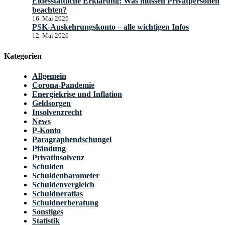
Eidesstattliche Erklärung: Was müssen Privatpersonen
beachten?
16. Mai 2026
PSK-Auskehrungskonto – alle wichtigen Infos
12. Mai 2026
Kategorien
Allgemein
Corona-Pandemie
Energiekrise und Inflation
Geldsorgen
Insolvenzrecht
News
P-Konto
Paragraphendschungel
Pfändung
Privatinsolvenz
Schulden
Schuldenbarometer
Schuldenvergleich
Schuldneratlas
Schuldnerberatung
Sonstiges
Statistik