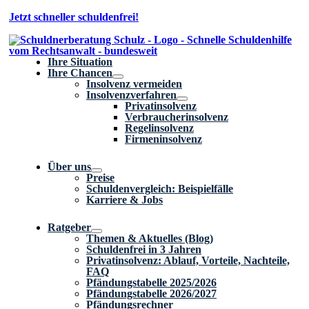
Zum
Jetzt schneller schuldenfrei!
Inhalt
springen
Ihre Situation
Ihre Chancen
Insolvenz vermeiden
Insolvenzverfahren
Privatinsolvenz
Verbraucherinsolvenz
Regelinsolvenz
Firmeninsolvenz
Über uns
Preise
Schuldenvergleich: Beispielfälle
Karriere & Jobs
Ratgeber
Themen & Aktuelles (Blog)
Schuldenfrei in 3 Jahren
Privatinsolvenz: Ablauf, Vorteile, Nachteile,
FAQ
Pfändungstabelle 2025/2026
Pfändungstabelle 2026/2027
Pfändungsrechner