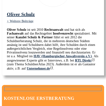
Oliver Schulz
+ Weitere Beiträge
Oliver Schulz
ist seit 2010
Rechtsanwalt
und hat sich als
Fachanwalt
auf das Rechtsgebiet
Insolvenzrecht
spezialisiert. Mit
seiner
Kanzlei Schulz & Partner
führt er seit 2012 die
Schuldnerberatung Schulz, die in mehreren deutschen Städten
ansässig ist und Schuldnern dabei hilft, ihre Schulden durch einen
außergerichtlichen Vergleich, eine Regelinsolvenz oder eine
Privatinsolvenz loszuwerden und finanziell neu durchzustarten. Er
ist u.a. Mitglied im
HAV (Hamburgischer Anwaltverein e.V.)
. Als
ausgewiesener Experte gibt er Interviews, z.B. bei
RTL Direkt
(zum Thema SchuldnerAtlas 2023). Außerdem ist er als Gastautor
aktiv, z.B. auf
Unternehmer.de
.
KOSTENLOSE ERSTBERATUNG