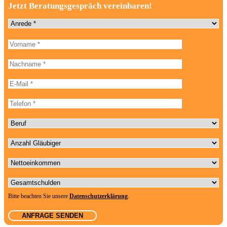
Jetzt Beratungsgespräch vereinbaren!
Anrede
Vorname
Bitte
lasse
dieses
Nachname
Feld
leer.
E-Mail-Adresse
Telefonnummer
Beruf
Anzahl Gläubiger
Nettoeinkommen
Gesamtschulden
Bitte beachten Sie unsere
Datenschutzerklärung
.