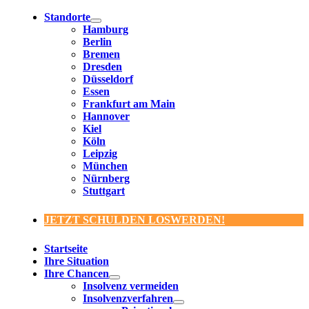
Standorte
Hamburg
Berlin
Bremen
Dresden
Düsseldorf
Essen
Frankfurt am Main
Hannover
Kiel
Köln
Leipzig
München
Nürnberg
Stuttgart
JETZT SCHULDEN LOSWERDEN!
Startseite
Ihre Situation
Ihre Chancen
Insolvenz vermeiden
Insolvenzverfahren