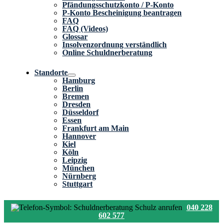
Pfändungsschutzkonto / P-Konto
P-Konto Bescheinigung beantragen
FAQ
FAQ (Videos)
Glossar
Insolvenzordnung verständlich
Online Schuldnerberatung
Standorte
Hamburg
Berlin
Bremen
Dresden
Düsseldorf
Essen
Frankfurt am Main
Hannover
Kiel
Köln
Leipzig
München
Nürnberg
Stuttgart
040 228
602 577