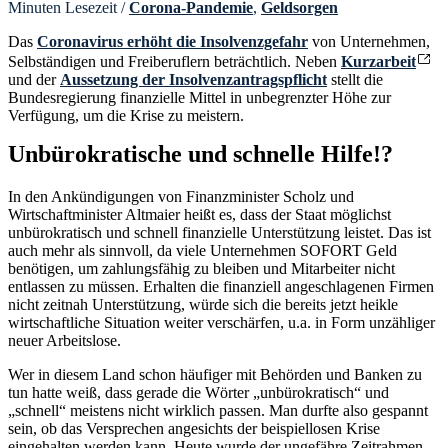
Minuten Lesezeit
/
Corona-Pandemie
,
Geldsorgen
Das
Coronavirus erhöht die Insolvenzgefahr
von Unternehmen,
Selbständigen und Freiberuflern beträchtlich. Neben
Kurzarbeit
und der
Aussetzung der Insolvenzantragspflicht
stellt die
Bundesregierung finanzielle Mittel in unbegrenzter Höhe zur
Verfügung, um die Krise zu meistern.
Unbürokratische und schnelle Hilfe!?
In den Ankündigungen von Finanzminister Scholz und
Wirtschaftminister Altmaier heißt es, dass der Staat möglichst
unbürokratisch und schnell finanzielle Unterstützung leistet. Das ist
auch mehr als sinnvoll, da viele Unternehmen SOFORT Geld
benötigen, um zahlungsfähig zu bleiben und Mitarbeiter nicht
entlassen zu müssen. Erhalten die finanziell angeschlagenen Firmen
nicht zeitnah Unterstützung, würde sich die bereits jetzt heikle
wirtschaftliche Situation weiter verschärfen, u.a. in Form unzähliger
neuer Arbeitslose.
Wer in diesem Land schon häufiger mit Behörden und Banken zu
tun hatte weiß, dass gerade die Wörter „unbürokratisch“ und
„schnell“ meistens nicht wirklich passen. Man durfte also gespannt
sein, ob das Versprechen angesichts der beispiellosen Krise
eingehalten werden kann. Heute wurde der ungefähre Zeitrahmen