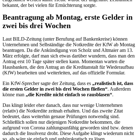
bekannt, der bei vielen für Ernüchterung sorgte.
Beantragung ab Montag, erste Gelder in
zwei bis drei Wochen
Laut BILD-Zeitung (unter Berufung auf Bankenkreise) können
Unternehmen und Selbständige die Notkredite der KfW ab Montag
beantragen. Da die Ankündigung von Scholz und Altmaier am 13.
März erfolgte, darf man sich etwas darüber wundern, dass man den
Antrag erst 10 Tage später stellen kann. Momentan warten die
Hausbanken, die den Antrag an die Kreditanstalt für Wiederaufbau
(KfW) bearbeiten und weiterleiten, auf das offizielle Formular.
Ein KfW-Sprecher sagte der Zeitung, dass es
„realistisch ist, dass
die ersten Gelder in zwei bis drei Wochen fließen“
. Außerdem
könne man
„die Kredite nicht einfach so rausblasen“
.
Das klingt leider eher danach, dass nur wenige Unternehmen
(relativ) die Notkredite zeitnah erhalten. Und das zweite Zitat
bedeutet, dass weiterhin genaue Prüfungen notwendig sind.
Schließlich sollen nur diejenigen Notkredite bekommen, die
aufgrund von Corona zahlungsunfähig geworden sind bzw. denen
dadurch die Insolvenz droht. Diese Aufgabe klingt wiederum nicht
so, als wäre sie einfach und unbürokratisch zu lösen.