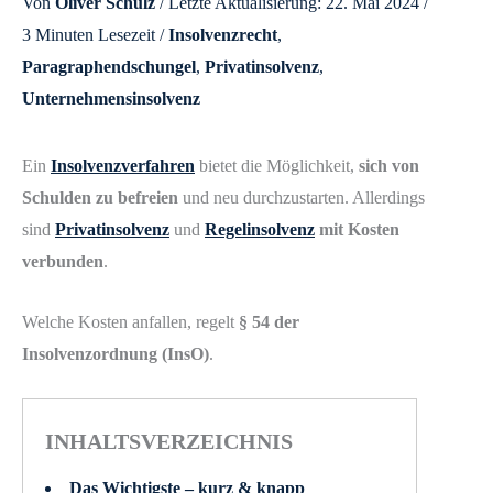
Von
Oliver Schulz
/ Letzte Aktualisierung: 22. Mai 2024 /
3 Minuten Lesezeit
/
Insolvenzrecht
,
Paragraphendschungel
,
Privatinsolvenz
,
Unternehmensinsolvenz
Ein
Insolvenzverfahren
bietet die Möglichkeit,
sich von
Schulden zu befreien
und neu durchzustarten. Allerdings
sind
Privatinsolvenz
und
Regelinsolvenz
mit Kosten
verbunden
.
Welche Kosten anfallen, regelt
§ 54 der
Insolvenzordnung (InsO)
.
INHALTSVERZEICHNIS
Das Wichtigste – kurz & knapp