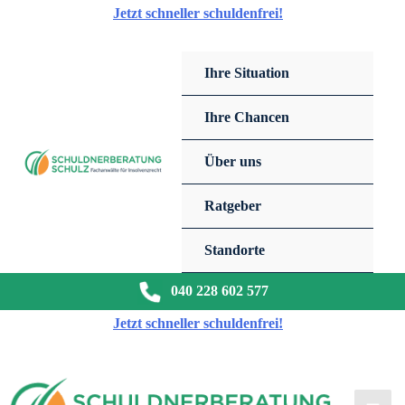
Zum
Jetzt schneller schuldenfrei!
Inhalt
springen
Ihre Situation
Ihre Chancen
Über uns
Ratgeber
Standorte
040 228 602 577
Jetzt schneller schuldenfrei!