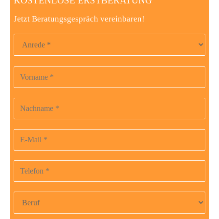
KOSTENLOSE ERSTBERATUNG
Jetzt Beratungsgespräch vereinbaren!
Anrede
Vorname
Bitte
lasse
dieses
Nachname
Feld
leer.
E-Mail-Adresse
Telefonnummer
Beruf