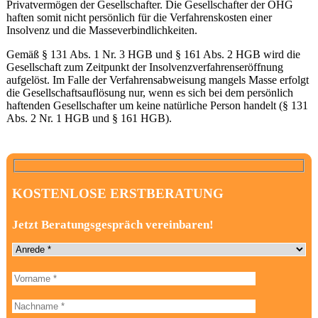
Privatvermögen der Gesellschafter. Die Gesellschafter der OHG
haften somit nicht persönlich für die Verfahrenskosten einer
Insolvenz und die Masseverbindlichkeiten.
Gemäß § 131 Abs. 1 Nr. 3 HGB und § 161 Abs. 2 HGB wird die
Gesellschaft zum Zeitpunkt der Insolvenzverfahrenseröffnung
aufgelöst. Im Falle der Verfahrensabweisung mangels Masse erfolgt
die Gesellschaftsauflösung nur, wenn es sich bei dem persönlich
haftenden Gesellschafter um keine natürliche Person handelt (§ 131
Abs. 2 Nr. 1 HGB und § 161 HGB).
KOSTENLOSE ERSTBERATUNG
Jetzt Beratungsgespräch vereinbaren!
Anrede
Vorname
B
i
t
Nachname
t