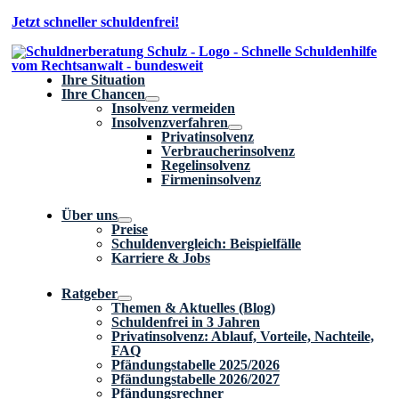
Zum
Jetzt schneller schuldenfrei!
Inhalt
springen
Ihre Situation
Ihre Chancen
Insolvenz vermeiden
Insolvenzverfahren
Privatinsolvenz
Verbraucherinsolvenz
Regelinsolvenz
Firmeninsolvenz
Über uns
Preise
Schuldenvergleich: Beispielfälle
Karriere & Jobs
Ratgeber
Themen & Aktuelles (Blog)
Schuldenfrei in 3 Jahren
Privatinsolvenz: Ablauf, Vorteile, Nachteile,
FAQ
Pfändungstabelle 2025/2026
Pfändungstabelle 2026/2027
Pfändungsrechner