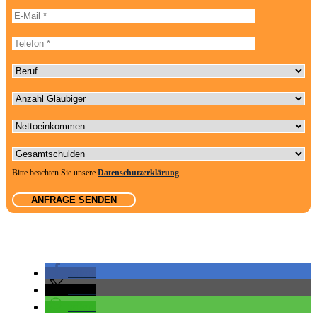
e
E-Mail-Adresse
l
a
Telefonnummer
s
s
Beruf
e
d
Anzahl Gläubiger
i
e
Nettoeinkommen
s
e
s
Gesamtschulden
F
e
Bitte beachten Sie unsere
Datenschutzerklärung
.
l
d
l
e
e
r
.
teilen
teilen
teilen