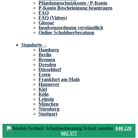
Pfändungsschutzkonto / P-Konto
P-Konto Bescheinigung beantragen
FAQ
FAQ (Videos)
Glossar
Insolvenzordnung verständlich
Online Schuldnerberatung
Standorte
Hamburg
Berlin
Bremen
Dresden
Düsseldorf
Essen
Frankfurt am Main
Hannover
Kiel
Köln
Leipzig
München
Nürnberg
Stuttgart
040 228
602 577