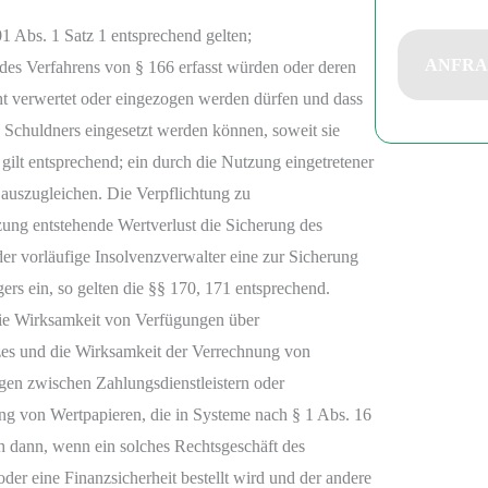
e
d
01 Abs. 1 Satz 1 entsprechend gelten;
i
 des Verfahrens von § 166 erfasst würden oder deren
e
t verwertet oder eingezogen werden dürfen und dass
s
Schuldners eingesetzt werden können, soweit sie
e
gilt entsprechend; ein durch die Nutzung eingetretener
s
 auszugleichen. Die Verpflichtung zu
F
zung entstehende Wertverlust die Sicherung des
e
der vorläufige Insolvenzverwalter eine zur Sicherung
l
ers ein, so gelten die §§ 170, 171 entsprechend.
d
ie Wirksamkeit von Verfügungen über
l
zes und die Wirksamkeit der Verrechnung von
e
en zwischen Zahlungsdienstleistern oder
e
ng von Wertpapieren, die in Systeme nach § 1 Abs. 16
r
h dann, wenn ein solches Rechtsgeschäft des
.
er eine Finanzsicherheit bestellt wird und der andere