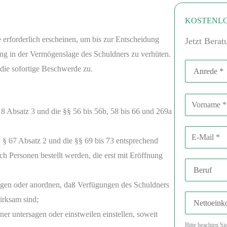
KOSTENLO
 erforderlich erscheinen, um bis zur Entscheidung
Jetzt Berat
ung in der Vermögenslage des Schuldners zu verhüten.
Anrede
ie sofortige Beschwerde zu.
Vorname
B
i
§ 8 Absatz 3 und die §§ 56 bis 56b, 58 bis 66 und 269a
t
E-Mail-Adre
t
n § 67 Absatz 2 und die §§ 69 bis 73 entsprechend
e
h Personen bestellt werden, die erst mit Eröffnung
Beruf
l
a
egen oder anordnen, daß Verfügungen des Schuldners
Nettoeinko
s
irksam sind;
s
 untersagen oder einstweilen einstellen, soweit
Bitte beachten Si