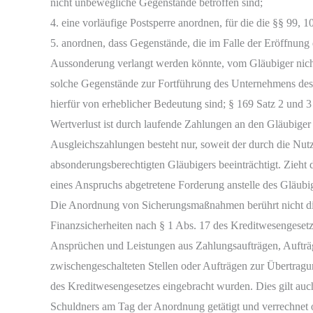
nicht unbewegliche Gegenstände betroffen sind;
4. eine vorläufige Postsperre anordnen, für die die §§ 99, 1
5. anordnen, dass Gegenstände, die im Falle der Eröffnung
Aussonderung verlangt werden könnte, vom Gläubiger nich
solche Gegenstände zur Fortführung des Unternehmens des 
hierfür von erheblicher Bedeutung sind; § 169 Satz 2 und 3 
Wertverlust ist durch laufende Zahlungen an den Gläubiger
Ausgleichszahlungen besteht nur, soweit der durch die Nut
absonderungsberechtigten Gläubigers beeinträchtigt. Zieht 
eines Anspruchs abgetretene Forderung anstelle des Gläubig
Die Anordnung von Sicherungsmaßnahmen berührt nicht d
Finanzsicherheiten nach § 1 Abs. 17 des Kreditwesengeset
Ansprüchen und Leistungen aus Zahlungsaufträgen, Aufträg
zwischengeschalteten Stellen oder Aufträgen zur Übertragu
des Kreditwesengesetzes eingebracht wurden. Dies gilt auc
Schuldners am Tag der Anordnung getätigt und verrechnet od