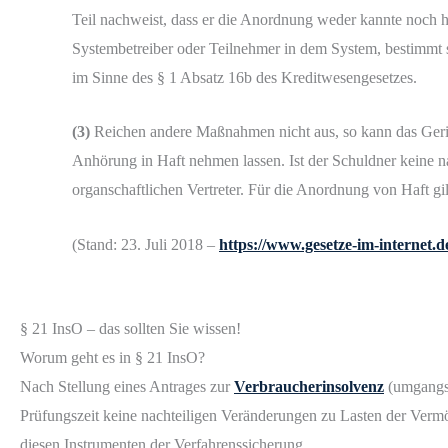
Teil nachweist, dass er die Anordnung weder kannte noch hä
Systembetreiber oder Teilnehmer in dem System, bestimmt
im Sinne des § 1 Absatz 16b des Kreditwesengesetzes.
(3)
Reichen andere Maßnahmen nicht aus, so kann das Ger
Anhörung in Haft nehmen lassen. Ist der Schuldner keine nat
organschaftlichen Vertreter. Für die Anordnung von Haft gi
(Stand: 23. Juli 2018 –
https://www.gesetze-im-internet.de
§ 21 InsO – das sollten Sie wissen!
Worum geht es in § 21 InsO?
Nach Stellung eines Antrages zur
Verbraucherinsolvenz
(umgangs
Prüfungszeit keine nachteiligen Veränderungen zu Lasten der Vermö
diesen Instrumenten der Verfahrenssicherung.