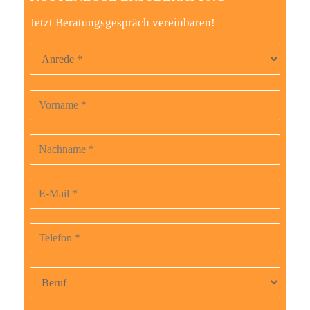
Jetzt Beratungsgespräch vereinbaren!
Anrede
Vorname
B
i
t
Nachname
t
e
E-Mail-Adresse
l
a
Telefonnummer
s
s
Beruf
e
d