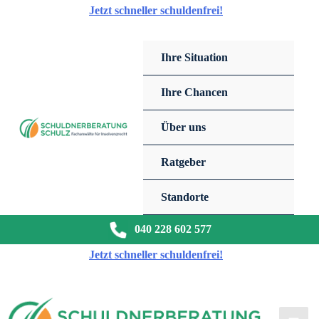
Zum
Jetzt schneller schuldenfrei!
Inhalt
springen
Ihre Situation
Ihre Chancen
Über uns
Ratgeber
Standorte
040 228 602 577
Jetzt schneller schuldenfrei!