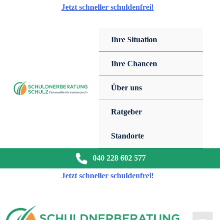
Zum
Jetzt schneller schuldenfrei!
Inhalt
springen
Ihre Situation
Ihre Chancen
Über uns
Ratgeber
Standorte
040 228 602 577
Jetzt schneller schuldenfrei!