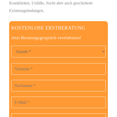
Krankheiten, Unfälle, Sucht aber auch gescheiterte
Existenzgründungen.
KOSTENLOSE ERSTBERATUNG
Jetzt Beratungsgespräch vereinbaren!
Anrede
Vorname
B
i
t
Nachname
t
e
E-Mail-Adresse
l
a
Telefonnummer