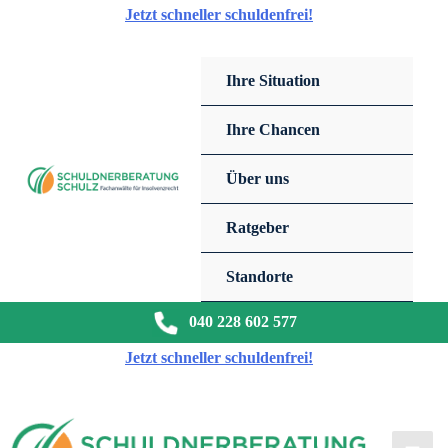
Zum
Jetzt schneller schuldenfrei!
Inhalt
springen
Ihre Situation
Ihre Chancen
Über uns
Ratgeber
Standorte
040 228 602 577
Jetzt schneller schuldenfrei!