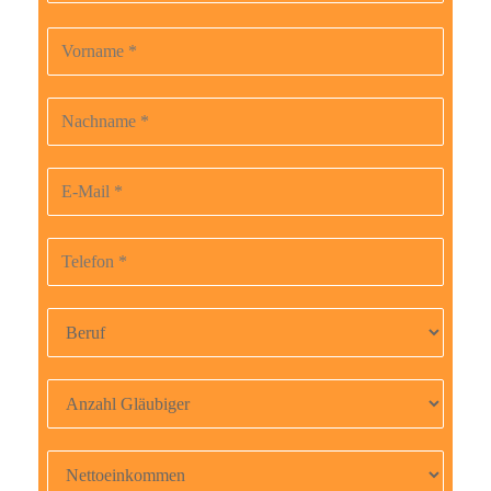
Vorname
B
i
t
Nachname
t
e
E-Mail-Adresse
l
a
Telefonnummer
s
s
Beruf
e
d
i
Anzahl Gläubiger
e
s
Nettoeinkommen
e