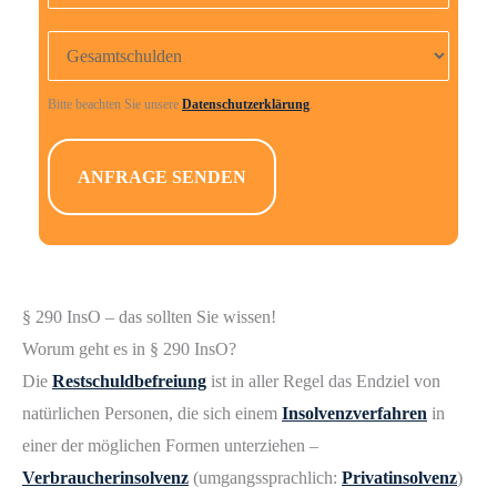
s
Gesamtschulden
F
e
Bitte beachten Sie unsere
Datenschutzerklärung
.
l
d
l
e
e
r
.
§ 290 InsO – das sollten Sie wissen!
Worum geht es in § 290 InsO?
Die
Restschuldbefreiung
ist in aller Regel das Endziel von
natürlichen Personen, die sich einem
Insolvenzverfahren
in
einer der möglichen Formen unterziehen –
Verbraucherinsolvenz
(umgangssprachlich:
Privatinsolvenz
)