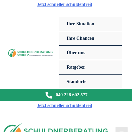
Zum
Jetzt schneller schuldenfrei!
Inhalt
springen
Ihre Situation
Ihre Chancen
Über uns
Ratgeber
Standorte
040 228 602 577
Jetzt schneller schuldenfrei!