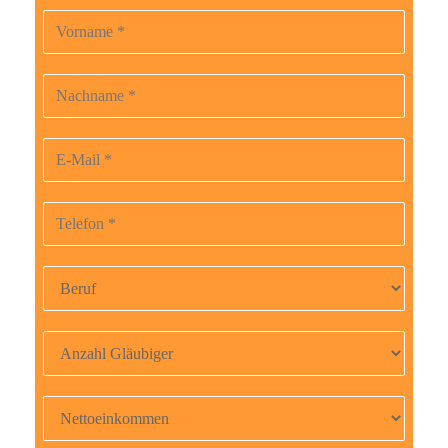
Vorname
B
i
t
Nachname
t
e
E-Mail-Adresse
l
a
Telefonnummer
s
s
Beruf
e
d
i
Anzahl Gläubiger
e
s
Nettoeinkommen
e