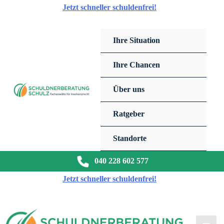
Zum
Jetzt schneller schuldenfrei!
Inhalt
springen
Ihre Situation
Ihre Chancen
Über uns
Ratgeber
Standorte
040 228 602 577
Jetzt schneller schuldenfrei!