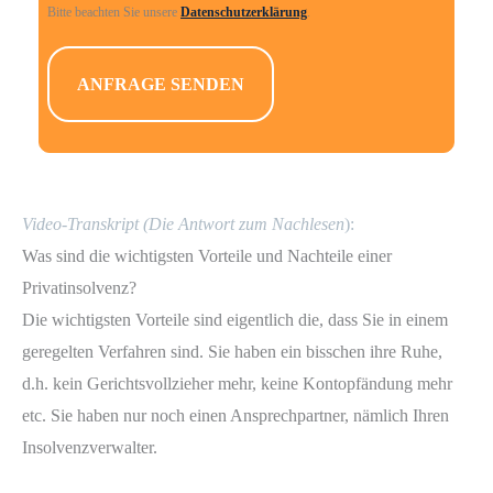
Bitte beachten Sie unsere
Datenschutzerklärung
.
l
d
l
e
e
r
.
Video-Transkript (Die Antwort zum Nachlesen
):
Was sind die wichtigsten Vorteile und Nachteile einer
Privatinsolvenz?
Die wichtigsten Vorteile sind eigentlich die, dass Sie in einem
geregelten Verfahren sind. Sie haben ein bisschen ihre Ruhe,
d.h. kein Gerichtsvollzieher mehr, keine Kontopfändung mehr
etc. Sie haben nur noch einen Ansprechpartner, nämlich Ihren
Insolvenzverwalter.