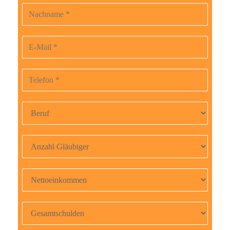
t
Nachname
t
e
E-Mail-Adresse
l
a
Telefonnummer
s
s
Beruf
e
d
i
Anzahl Gläubiger
e
s
Nettoeinkommen
e
s
Gesamtschulden
F
e