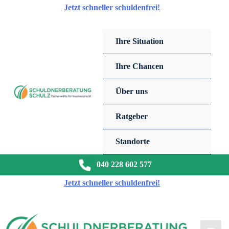
Zum
Jetzt schneller schuldenfrei!
Inhalt
springen
Ihre Situation
Ihre Chancen
Über uns
Ratgeber
Standorte
040 228 602 577
Jetzt schneller schuldenfrei!