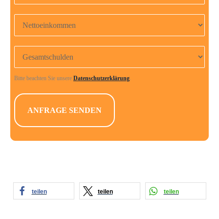
s
Nettoeinkommen
e
s
Gesamtschulden
F
e
Bitte beachten Sie unsere
Datenschutzerklärung
.
l
d
l
e
e
r
.
teilen
teilen
teilen