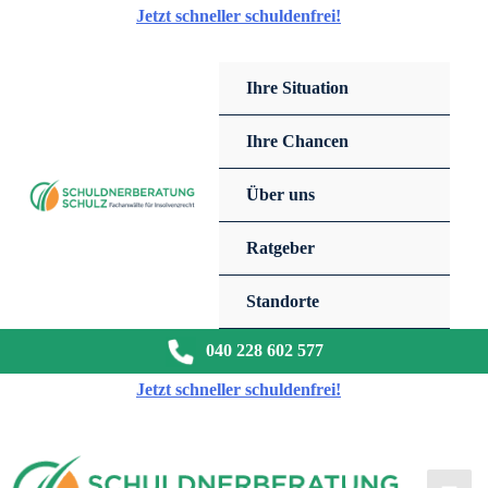
Zum
Jetzt schneller schuldenfrei!
Inhalt
springen
Ihre Situation
Ihre Chancen
Über uns
Ratgeber
Standorte
040 228 602 577
Jetzt schneller schuldenfrei!