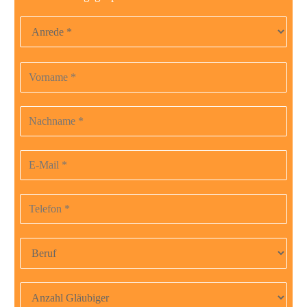
Anrede
Vorname
B
i
t
Nachname
t
e
E-Mail-Adresse
l
a
Telefonnummer
s
s
Beruf
e
d
i
Anzahl Gläubiger
e